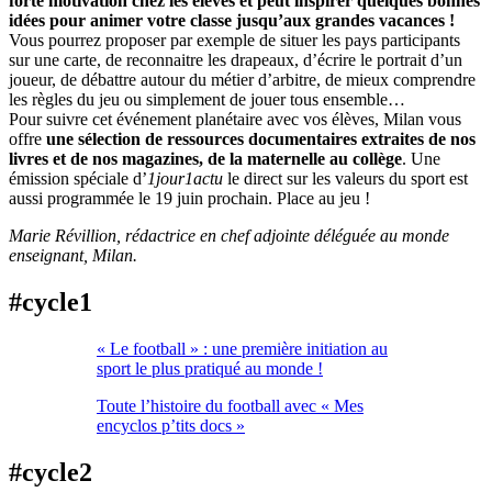
forte motivation chez les élèves et peut inspirer quelques bonnes
idées pour animer votre classe jusqu’aux grandes vacances !
Vous pourrez proposer par exemple de situer les pays participants
sur une carte, de reconnaitre les drapeaux, d’écrire le portrait d’un
joueur, de débattre autour du métier d’arbitre, de mieux comprendre
les règles du jeu ou simplement de jouer tous ensemble…
Pour suivre cet événement planétaire avec vos élèves, Milan vous
offre
une sélection de ressources documentaires extraites de nos
livres et de nos magazines, de la maternelle au collège
. Une
émission spéciale d’
1jour1actu
le direct sur les valeurs du sport est
aussi programmée le 19 juin prochain. Place au jeu !
Marie Révillion, rédactrice en chef adjointe déléguée au monde
enseignant, Milan.
#cycle1
« Le football » : une première initiation au
sport le plus pratiqué au monde !
Toute l’histoire du football avec « Mes
encyclos p’tits docs »
#cycle2