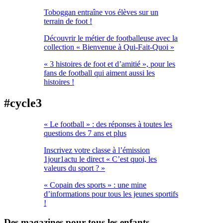
Toboggan entraîne vos élèves sur un
terrain de foot !
Découvrir le métier de footballeuse avec la
collection « Bienvenue à Qui-Fait-Quoi »
« 3 histoires de foot et d’amitié », pour les
fans de football qui aiment aussi les
histoires !
#cycle3
« Le football » : des réponses à toutes les
questions des 7 ans et plus
Inscrivez votre classe à l’émission
1jour1actu le direct « C’est quoi, les
valeurs du sport ? »
« Copain des sports » : une mine
d’informations pour tous les jeunes sportifs
!
Des magazines pour tous les enfants