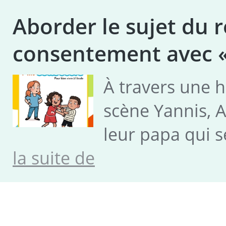
Aborder le sujet du r
consentement avec « 
À travers une h
scène Yannis, A
leur papa qui 
Aborder
la suite de
le
sujet
du
respect
de
l’intimité
et