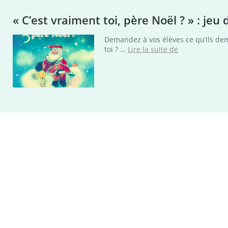
« C’est vraiment toi, père Noël ? » : jeu
Demandez à vos élèves ce qu’ils dema
« C’est
toi ? …
Lire la suite de
vraiment
toi,
père
Noël
? »
:
jeu
de
questions
sur
un
rêve
universel