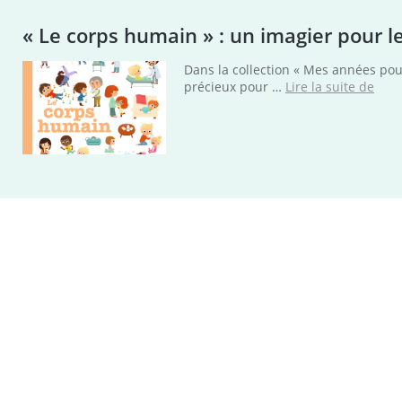
« Le corps humain » : un imagier pour l
Dans la collection « Mes années pou
« Le
précieux pour …
Lire la suite de
corp
huma
:
un
imag
pour
les
mate