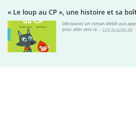
« Le loup au CP », une histoire et sa bo
Découvrez un roman dédié aux appren
«
pour aller vers la …
Lire la suite de
l
a
C
u
h
e
s
b
à
o
p
o