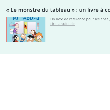
« Le monstre du tableau » : un livre à c
Un livre de référence pour les ensei
« Le
Lire la suite de
monstre
du
tableau »
:
un
livre
à
comptines
pour
s’entraîner
à
utiliser
l’alphabet