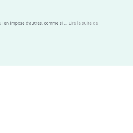
« L’horrible
 lui en impose d’autres, comme si …
Lire la suite de
bibliothécaire
»,
une
histoire
de
Mordelire
à
lire