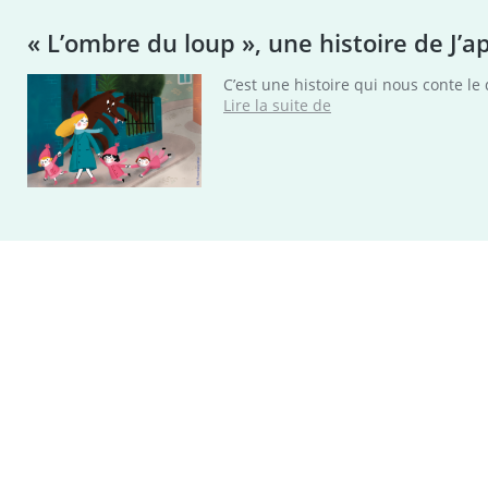
« L’ombre du loup », une histoire de J’ap
C’est une histoire qui nous conte le
« L’ombre
Lire la suite de
du loup »,
une
histoire
de
J’apprends
à
lire
offerte