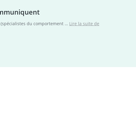
communiquent
« Message
s (spécialistes du comportement …
Lire la suite de
reçu
! »
:
un
documentaire
pour
comprendre
comment
les
animaux
communiquent