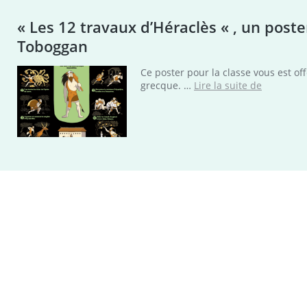
« Les 12 travaux d’Héraclès « , un poste
Toboggan
Ce poster pour la classe vous est o
« Les
grecque. …
Lire la suite de
12
travaux
d’Héraclè
« ,
un
poster
pour
la
classe
offert
par
le
magazine
Toboggan