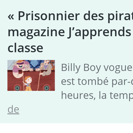
« Prisonnier des pirat
magazine J’apprends à
classe
Billy Boy vogue
est tombé par-
heures, la tem
« Prisonnier
de
des
pirates »,
le
grand
récit