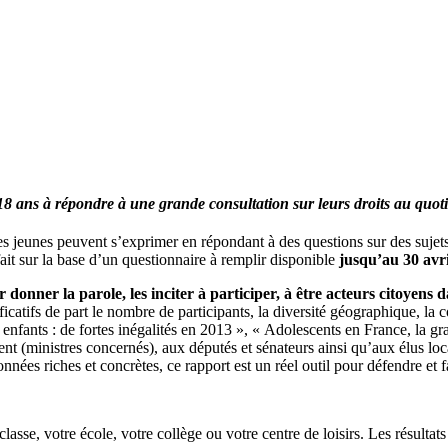
18 ans à répondre à une grande consultation sur leurs droits au quoti
s jeunes peuvent s’exprimer en répondant à des questions sur des sujets q
ait sur la base d’un questionnaire à remplir disponible
jusqu’au 30 avr
r donner la parole, les inciter à participer, à être acteurs citoyen
nificatifs de part le nombre de participants, la diversité géographique, 
s enfants : de fortes inégalités en 2013 », « Adolescents en France, l
nt (ministres concernés), aux députés et sénateurs ainsi qu’aux élus lo
ées riches et concrètes, ce rapport est un réel outil pour défendre et fa
classe, votre école, votre collège ou votre centre de loisirs. Les résult