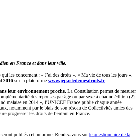
dien en France et dans leur ville.
ui les concernent : « J’ai des droits », « Ma vie de tous les jours »,
il 2016
sur la plateforme
www.jeparledemesdroits.fr
s dans leur environnement proche.
La Consultation permet de mesurer
la complémentarité des réponses par âge ou par sexe à chaque édition (22
a grand malaise en 2014 », l’UNICEF France publie chaque année
caux, notamment par le biais de son réseau de Collectivités amies des
ire progresser les droits de l’enfant en France.
ats seront publiés cet automne. Rendez-vous sur
le questionnaire de la