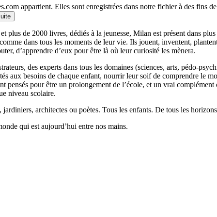
.com appartient. Elles sont enregistrées dans notre fichier à des fins 
suite
et plus de 2000 livres, dédiés à la jeunesse, Milan est présent dans plu
 comme dans tous les moments de leur vie. Ils jouent, inventent, planten
outer, d’apprendre d’eux pour être là où leur curiosité les mènera.
llustrateurs, des experts dans tous les domaines (sciences, arts, pédo-psy
ptés aux besoins de chaque enfant, nourrir leur soif de comprendre le 
 pensés pour être un prolongement de l’école, et un vrai complément qui
ue niveau scolaire.
 jardiniers, architectes ou poètes. Tous les enfants. De tous les horizons
monde qui est aujourd’hui entre nos mains.