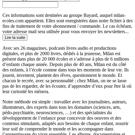
Ces informations sont destinées au groupe Bayard, auquel milan-
ecoles.com appartient. Elles sont enregistrées dans notre fichier à des
fins de traitement de votre abonnement / commande. Le cas échéant,
votre adresse mail sera utilisée pour vous envoyer les newsletters...
Lire la suite
Avec ses 26 magazines, podcasts livres audio et productions
digitales, et plus de 2000 livres, dédiés à la jeunesse, Milan est
présent dans plus de 20 000 écoles et s’adresse à plus de 6 millions
d’enfants chaque année. Depuis plus de 40 ans, Milan est du côté
des enfants, à l’école comme dans tous les moments de leur vie. Ils
jouent, inventent, plantent des rêves, questionnent le monde. Et
chacun le recrée, avec sa personnalité ; chez Milan, on ne se lasse
pas de les regarder, de les écouter, d’apprendre d’eux pour être là où
leur curiosité les mènera.
Notre méthode est simple : travailler avec les journalistes, auteurs,
illustrateurs, des experts dans tous les domaines (sciences, arts,
pédo-psychiatrie, neurosciences, …) et des spécialistes du
développement de l’enfance pour concevoir des oeuvres et des
contenus stimulants, adaptés aux besoins de chaque enfant, nourrir
leur soif de comprendre le monde et les accompagner dans
l’apprentissage du vivre ensemble. Les albums, documentaires et