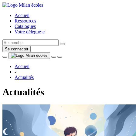
Accueil
Ressources
Catalogues
Votre délégué·e
Se connecter
Accueil
-
Actualités
Actualités