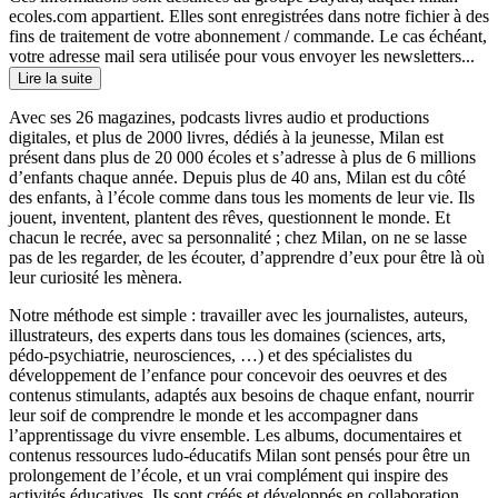
ecoles.com appartient. Elles sont enregistrées dans notre fichier à des
fins de traitement de votre abonnement / commande. Le cas échéant,
votre adresse mail sera utilisée pour vous envoyer les newsletters...
Lire la suite
Avec ses 26 magazines, podcasts livres audio et productions
digitales, et plus de 2000 livres, dédiés à la jeunesse, Milan est
présent dans plus de 20 000 écoles et s’adresse à plus de 6 millions
d’enfants chaque année. Depuis plus de 40 ans, Milan est du côté
des enfants, à l’école comme dans tous les moments de leur vie. Ils
jouent, inventent, plantent des rêves, questionnent le monde. Et
chacun le recrée, avec sa personnalité ; chez Milan, on ne se lasse
pas de les regarder, de les écouter, d’apprendre d’eux pour être là où
leur curiosité les mènera.
Notre méthode est simple : travailler avec les journalistes, auteurs,
illustrateurs, des experts dans tous les domaines (sciences, arts,
pédo-psychiatrie, neurosciences, …) et des spécialistes du
développement de l’enfance pour concevoir des oeuvres et des
contenus stimulants, adaptés aux besoins de chaque enfant, nourrir
leur soif de comprendre le monde et les accompagner dans
l’apprentissage du vivre ensemble. Les albums, documentaires et
contenus ressources ludo-éducatifs Milan sont pensés pour être un
prolongement de l’école, et un vrai complément qui inspire des
activités éducatives. Ils sont créés et développés en collaboration