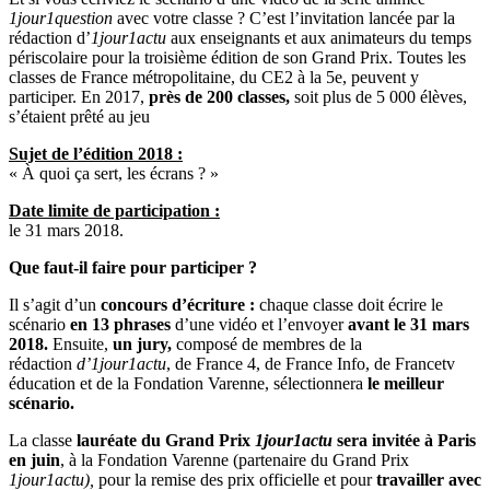
1jour1question
avec votre classe ? C’est l’invitation lancée par la
rédaction d’
1jour1actu
aux enseignants et aux animateurs du temps
périscolaire pour la troisième édition de son Grand Prix. Toutes les
classes de France métropolitaine, du CE2 à la 5e, peuvent y
participer. En 2017,
près de 200 classes,
soit plus de 5 000 élèves,
s’étaient prêté au jeu
Sujet de l’édition 2018 :
« À quoi ça sert, les écrans ? »
Date limite de participation :
le 31 mars 2018.
Que faut-il faire pour participer ?
Il s’agit d’un
concours d’écriture :
chaque classe doit écrire le
scénario
en 13 phrases
d’une vidéo et l’envoyer
avant le 31 mars
2018.
Ensuite,
un jury,
composé de membres de la
rédaction
d’1jour1actu
, de France 4, de France Info, de Francetv
éducation et de la Fondation Varenne, sélectionnera
le meilleur
scénario.
La classe
lauréate du Grand Prix
1jour1actu
sera invitée à Paris
en juin
, à la Fondation Varenne (partenaire du Grand Prix
1jour1actu),
pour la remise des prix officielle et pour
travailler avec