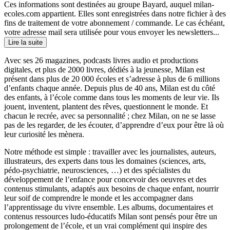
Ces informations sont destinées au groupe Bayard, auquel milan-
ecoles.com appartient. Elles sont enregistrées dans notre fichier à des
fins de traitement de votre abonnement / commande. Le cas échéant,
votre adresse mail sera utilisée pour vous envoyer les newsletters...
Lire la suite
Avec ses 26 magazines, podcasts livres audio et productions
digitales, et plus de 2000 livres, dédiés à la jeunesse, Milan est
présent dans plus de 20 000 écoles et s’adresse à plus de 6 millions
d’enfants chaque année. Depuis plus de 40 ans, Milan est du côté
des enfants, à l’école comme dans tous les moments de leur vie. Ils
jouent, inventent, plantent des rêves, questionnent le monde. Et
chacun le recrée, avec sa personnalité ; chez Milan, on ne se lasse
pas de les regarder, de les écouter, d’apprendre d’eux pour être là où
leur curiosité les mènera.
Notre méthode est simple : travailler avec les journalistes, auteurs,
illustrateurs, des experts dans tous les domaines (sciences, arts,
pédo-psychiatrie, neurosciences, …) et des spécialistes du
développement de l’enfance pour concevoir des oeuvres et des
contenus stimulants, adaptés aux besoins de chaque enfant, nourrir
leur soif de comprendre le monde et les accompagner dans
l’apprentissage du vivre ensemble. Les albums, documentaires et
contenus ressources ludo-éducatifs Milan sont pensés pour être un
prolongement de l’école, et un vrai complément qui inspire des