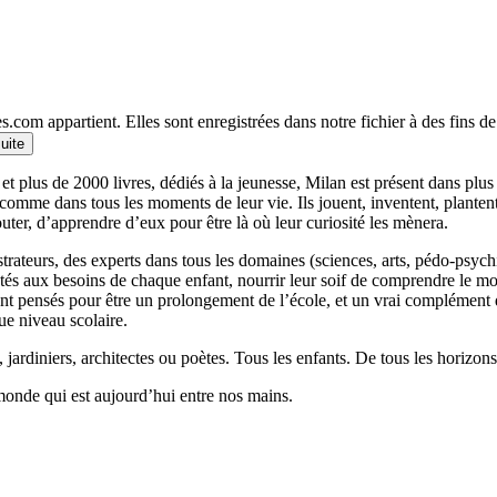
.com appartient. Elles sont enregistrées dans notre fichier à des fins 
suite
et plus de 2000 livres, dédiés à la jeunesse, Milan est présent dans plu
 comme dans tous les moments de leur vie. Ils jouent, inventent, planten
outer, d’apprendre d’eux pour être là où leur curiosité les mènera.
llustrateurs, des experts dans tous les domaines (sciences, arts, pédo-psy
ptés aux besoins de chaque enfant, nourrir leur soif de comprendre le 
 pensés pour être un prolongement de l’école, et un vrai complément qui
ue niveau scolaire.
 jardiniers, architectes ou poètes. Tous les enfants. De tous les horizons
monde qui est aujourd’hui entre nos mains.