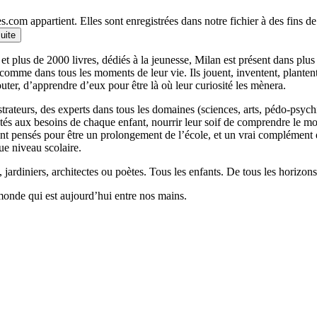
.com appartient. Elles sont enregistrées dans notre fichier à des fins 
suite
et plus de 2000 livres, dédiés à la jeunesse, Milan est présent dans plu
 comme dans tous les moments de leur vie. Ils jouent, inventent, planten
outer, d’apprendre d’eux pour être là où leur curiosité les mènera.
llustrateurs, des experts dans tous les domaines (sciences, arts, pédo-psy
ptés aux besoins de chaque enfant, nourrir leur soif de comprendre le 
 pensés pour être un prolongement de l’école, et un vrai complément qui
ue niveau scolaire.
 jardiniers, architectes ou poètes. Tous les enfants. De tous les horizons
monde qui est aujourd’hui entre nos mains.