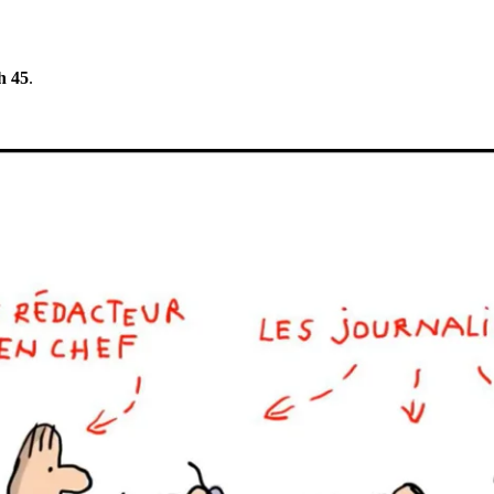
h 45
.