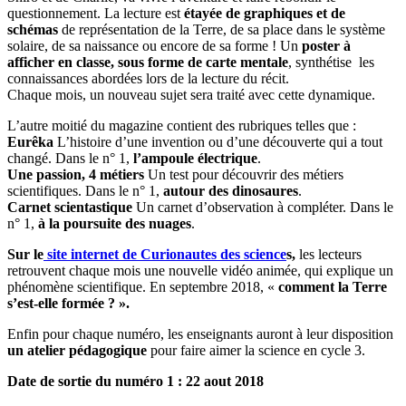
questionnement. La lecture est
étayée de graphiques et de
schémas
de représentation de la Terre, de sa place dans le système
solaire, de sa naissance ou encore de sa forme ! Un
poster à
afficher en classe, sous forme de carte mentale
, synthétise les
connaissances abordées lors de la lecture du récit.
Chaque mois, un nouveau sujet sera traité avec cette dynamique.
L’autre moitié du magazine contient des rubriques telles que :
Eurêka
L’histoire d’une invention ou d’une découverte qui a tout
changé. Dans le n° 1,
l’ampoule électrique
.
Une passion, 4 métiers
Un test pour découvrir des métiers
scientifiques. Dans le n° 1,
autour des dinosaures
.
Carnet scientastique
Un carnet d’observation à compléter. Dans le
n° 1,
à la poursuite des nuages
.
Sur le
site internet de Curionautes des science
s,
les lecteurs
retrouvent chaque mois une nouvelle vidéo animée, qui explique un
phénomène scientifique. En septembre 2018, «
comment la Terre
s’est-elle formée ? ».
Enfin pour chaque numéro, les enseignants auront à leur disposition
un atelier pédagogique
pour faire aimer la science en cycle 3.
Date de sortie du numéro 1 : 22 aout 2018