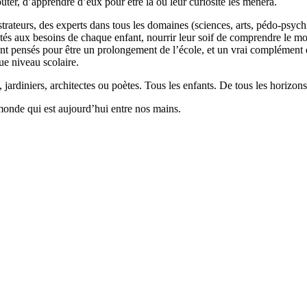
outer, d’apprendre d’eux pour être là où leur curiosité les mènera.
llustrateurs, des experts dans tous les domaines (sciences, arts, pédo-psy
ptés aux besoins de chaque enfant, nourrir leur soif de comprendre le 
 pensés pour être un prolongement de l’école, et un vrai complément qui
ue niveau scolaire.
 jardiniers, architectes ou poètes. Tous les enfants. De tous les horizons
monde qui est aujourd’hui entre nos mains.