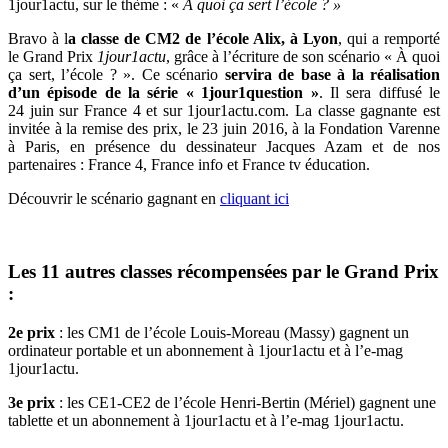
1jour1actu, sur le thème : «
À quoi ça sert l’école ? »
Bravo à l
a classe de CM2 de l’école Alix, à Lyon
, qui a remporté
le Grand Prix
1jour1actu
, grâce à l’écriture de son scénario « À quoi
ça sert, l’école ? ». Ce scénario
servira de base à la réalisation
d’un épisode de la série « 1jour1question »
. Il sera diffusé le
24 juin sur France 4 et sur 1jour1actu.com. La classe gagnante est
invitée à la remise des prix, le 23 juin 2016, à la Fondation Varenne
à Paris, en présence du dessinateur Jacques Azam et de nos
partenaires : France 4, France info et France tv éducation.
Découvrir le scénario gagnant en
cliquant ici
Les 11 autres classes récompensées par le Grand Prix
:
2e prix
: les CM1 de l’école Louis-Moreau (Massy) gagnent un
ordinateur portable et un abonnement à 1jour1actu et à l’e-mag
1jour1actu.
3e prix
: les CE1-CE2 de l’école Henri-Bertin (Mériel) gagnent une
tablette et un abonnement à 1jour1actu et à l’e-mag 1jour1actu.