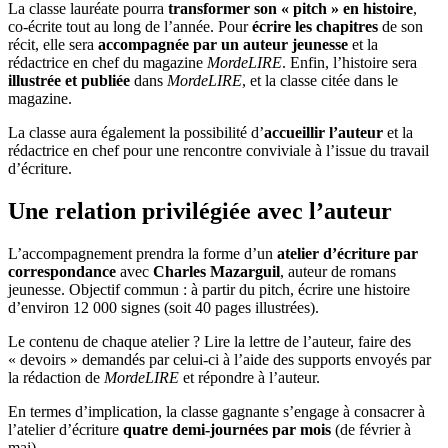
La classe lauréate pourra
transformer son « pitch » en histoire
,
co-écrite tout au long de l’année. Pour
écrire les chapitres
de son
récit, elle sera
accompagnée par un auteur jeunesse
et la
rédactrice en chef du magazine
MordeLIRE
. Enfin, l’histoire sera
illustrée et publiée
dans
MordeLIRE
, et la classe citée dans le
magazine.
La classe aura également la possibilité d’
accueillir l’auteur
et la
rédactrice en chef pour une rencontre conviviale à l’issue du travail
d’écriture.
Une relation privilégiée avec l’auteur
L’accompagnement prendra la forme d’un
atelier d’écriture par
correspondance
avec
Charles Mazarguil
, auteur de romans
jeunesse. Objectif commun : à partir du pitch, écrire une histoire
d’environ 12 000 signes (soit 40 pages illustrées).
Le contenu de chaque atelier ? Lire la lettre de l’auteur, faire des
« devoirs
» demandés par celui-ci à l’aide des supports envoyés par
la rédaction de
MordeLIRE
et répondre à l’auteur.
En termes d’implication, la classe gagnante s’engage à consacrer à
l’atelier d’écriture
quatre demi-journées par mois
(de février à
mai).