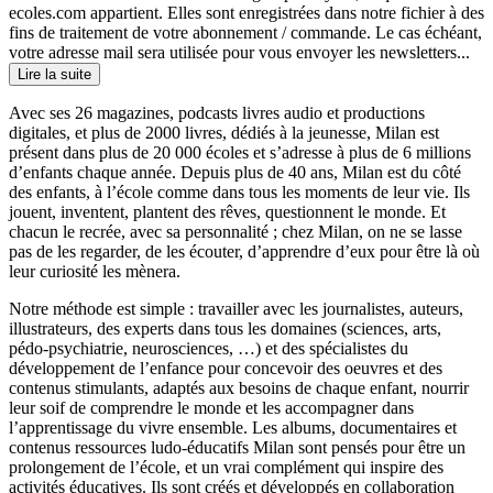
ecoles.com appartient. Elles sont enregistrées dans notre fichier à des
fins de traitement de votre abonnement / commande. Le cas échéant,
votre adresse mail sera utilisée pour vous envoyer les newsletters...
Lire la suite
Avec ses 26 magazines, podcasts livres audio et productions
digitales, et plus de 2000 livres, dédiés à la jeunesse, Milan est
présent dans plus de 20 000 écoles et s’adresse à plus de 6 millions
d’enfants chaque année. Depuis plus de 40 ans, Milan est du côté
des enfants, à l’école comme dans tous les moments de leur vie. Ils
jouent, inventent, plantent des rêves, questionnent le monde. Et
chacun le recrée, avec sa personnalité ; chez Milan, on ne se lasse
pas de les regarder, de les écouter, d’apprendre d’eux pour être là où
leur curiosité les mènera.
Notre méthode est simple : travailler avec les journalistes, auteurs,
illustrateurs, des experts dans tous les domaines (sciences, arts,
pédo-psychiatrie, neurosciences, …) et des spécialistes du
développement de l’enfance pour concevoir des oeuvres et des
contenus stimulants, adaptés aux besoins de chaque enfant, nourrir
leur soif de comprendre le monde et les accompagner dans
l’apprentissage du vivre ensemble. Les albums, documentaires et
contenus ressources ludo-éducatifs Milan sont pensés pour être un
prolongement de l’école, et un vrai complément qui inspire des
activités éducatives. Ils sont créés et développés en collaboration