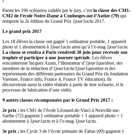
!
Parmi les 196 scénarios validés par le jury, c’est
la classe des CM1-
CM2 de l’école Notre-Dame à Coulonges-sur-l’Autize (79)
qui
remporte la 2e édition du Grand Prix
1jour1actu
2017.
Le grand prix 2017
Les 18 élèves la classe ont gagné 1 ordinateur portable, 1 appareil
photo et 1 abonnement à
1jour1actu
ainsi qu’à l’e-mag
1jour1actu.
La classe se rendra à Paris vendredi 30 juin pour recevoir son
trophée et participer à une journée spéciale
. Les élèves
rencontreront Jacques Azam, l’illustrateur d’
1jour1question,
des
membres de la rédaction d’
1jour1actu/1jour1question
et des
représentants des différents partenaires du Grand Prix (la fondation
Varenne, France info, France 4, France TV éducation)
.
Ils
découvriront aussi la vidéo réalisée à partir de leur scénario, et le
processus de fabrication d’une vidéo.
9 autres classes récompensées par le Grand Prix 2017 :
2e prix :
les CM1 de l’école Léonard-de-Vinci à Neuville-sur-
Sarthe (72) gagnent 1 ordinateur portable + 1 appareil photo + 1
abonnement à
1jour1actu
et à l’e-mag
1jour1actu.
3e prix :
les Cycle 3 de l’école primaire de Fabas (09) gagnent 1