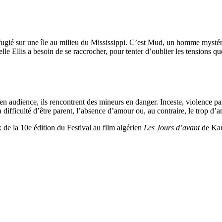
ié sur une île au milieu du Mississippi. C’est Mud, un homme mystérieu
le Ellis a besoin de se raccrocher, pour tenter d’oublier les tensions q
n audience, ils rencontrent des mineurs en danger. Inceste, violence pa
a difficulté d’être parent, l’absence d’amour ou, au contraire, le trop 
x de la 10
e
édition du Festival au film algérien
Les Jours d’avant
de Kar