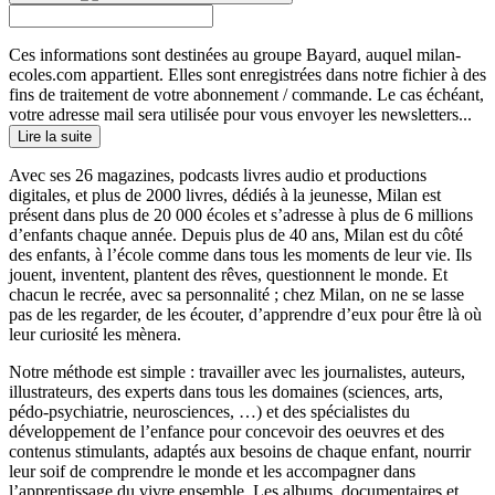
Ces informations sont destinées au groupe Bayard, auquel milan-
ecoles.com appartient. Elles sont enregistrées dans notre fichier à des
fins de traitement de votre abonnement / commande. Le cas échéant,
votre adresse mail sera utilisée pour vous envoyer les newsletters...
Lire la suite
Avec ses 26 magazines, podcasts livres audio et productions
digitales, et plus de 2000 livres, dédiés à la jeunesse, Milan est
présent dans plus de 20 000 écoles et s’adresse à plus de 6 millions
d’enfants chaque année. Depuis plus de 40 ans, Milan est du côté
des enfants, à l’école comme dans tous les moments de leur vie. Ils
jouent, inventent, plantent des rêves, questionnent le monde. Et
chacun le recrée, avec sa personnalité ; chez Milan, on ne se lasse
pas de les regarder, de les écouter, d’apprendre d’eux pour être là où
leur curiosité les mènera.
Notre méthode est simple : travailler avec les journalistes, auteurs,
illustrateurs, des experts dans tous les domaines (sciences, arts,
pédo-psychiatrie, neurosciences, …) et des spécialistes du
développement de l’enfance pour concevoir des oeuvres et des
contenus stimulants, adaptés aux besoins de chaque enfant, nourrir
leur soif de comprendre le monde et les accompagner dans
l’apprentissage du vivre ensemble. Les albums, documentaires et