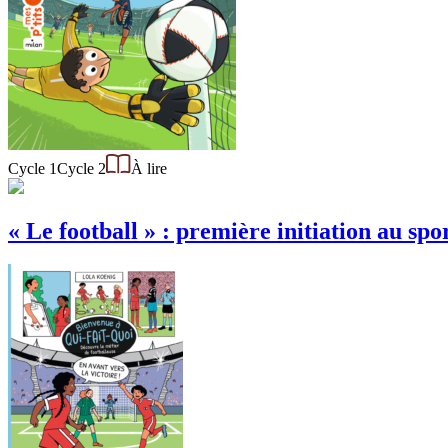
Cycle 1
Cycle 2
À lire
« Le football » : première initiation au sp