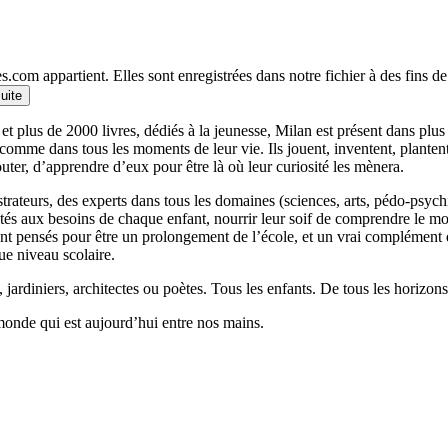
.com appartient. Elles sont enregistrées dans notre fichier à des fins 
suite
et plus de 2000 livres, dédiés à la jeunesse, Milan est présent dans plu
 comme dans tous les moments de leur vie. Ils jouent, inventent, planten
outer, d’apprendre d’eux pour être là où leur curiosité les mènera.
llustrateurs, des experts dans tous les domaines (sciences, arts, pédo-psy
ptés aux besoins de chaque enfant, nourrir leur soif de comprendre le 
 pensés pour être un prolongement de l’école, et un vrai complément qui
ue niveau scolaire.
 jardiniers, architectes ou poètes. Tous les enfants. De tous les horizons
monde qui est aujourd’hui entre nos mains.