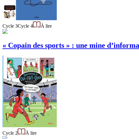
Cycle 3
Cycle 4
À lire
« Copain des sports » : une mine d’informat
Cycle 2
À lire