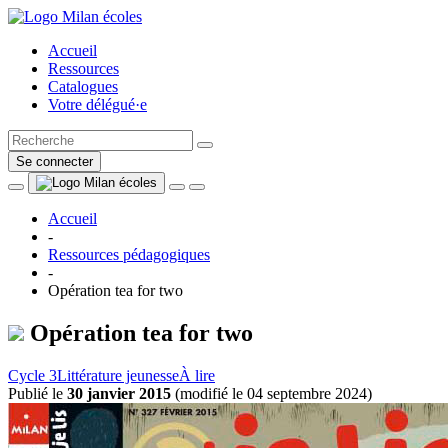
Accueil
Ressources
Catalogues
Votre délégué·e
Se connecter
Accueil
-
Ressources pédagogiques
-
Opération tea for two
Opération tea for two
Cycle 3
Littérature jeunesse
À lire
Publié le
30 janvier 2015
(
modifié le 04 septembre 2024
)