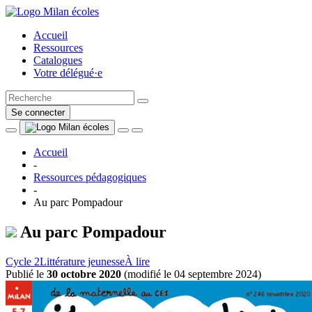
Accueil
Ressources
Catalogues
Votre délégué·e
Se connecter
Accueil
-
Ressources pédagogiques
-
Au parc Pompadour
Au parc Pompadour
Cycle 2
Littérature jeunesse
À lire
Publié le
30 octobre 2020
(
modifié le 04 septembre 2024
)