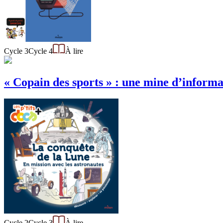
Cycle 3
Cycle 4
À lire
« Copain des sports » : une mine d’informat
Cycle 2
Cycle 3
À lire