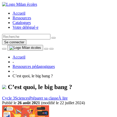
Accueil
Ressources
Catalogues
Votre délégué·e
Se connecter
Accueil
-
Ressources pédagogiques
-
C’est quoi, le big bang ?
C’est quoi, le big bang ?
Cycle 3
Sciences
Préparer sa classe
À lire
Publié le
26 août 2021
(
modifié le 22 juillet 2024
)