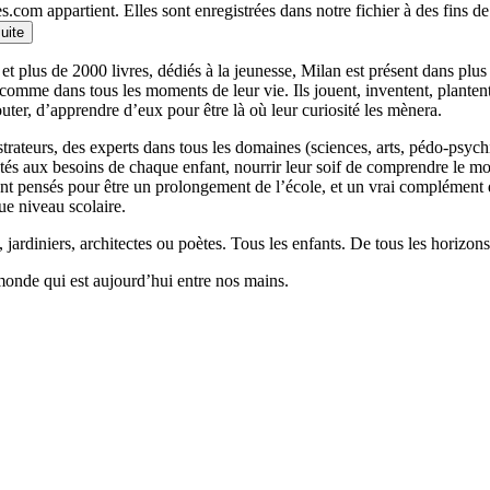
.com appartient. Elles sont enregistrées dans notre fichier à des fins 
suite
et plus de 2000 livres, dédiés à la jeunesse, Milan est présent dans plu
 comme dans tous les moments de leur vie. Ils jouent, inventent, planten
outer, d’apprendre d’eux pour être là où leur curiosité les mènera.
llustrateurs, des experts dans tous les domaines (sciences, arts, pédo-psy
ptés aux besoins de chaque enfant, nourrir leur soif de comprendre le 
 pensés pour être un prolongement de l’école, et un vrai complément qui
ue niveau scolaire.
 jardiniers, architectes ou poètes. Tous les enfants. De tous les horizons
monde qui est aujourd’hui entre nos mains.