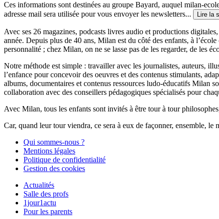
Ces informations sont destinées au groupe Bayard, auquel milan-ecoles
adresse mail sera utilisée pour vous envoyer les newsletters...
Lire la 
Avec ses 26 magazines, podcasts livres audio et productions digitales, 
année. Depuis plus de 40 ans, Milan est du côté des enfants, à l’école
personnalité ; chez Milan, on ne se lasse pas de les regarder, de les éc
Notre méthode est simple : travailler avec les journalistes, auteurs, i
l’enfance pour concevoir des oeuvres et des contenus stimulants, ada
albums, documentaires et contenus ressources ludo-éducatifs Milan sont
collaboration avec des conseillers pédagogiques spécialisés pour chaq
Avec Milan, tous les enfants sont invités à être tour à tour philosophes,
Car, quand leur tour viendra, ce sera à eux de façonner, ensemble, le 
Qui sommes-nous ?
Mentions légales
Politique de confidentialité
Gestion des cookies
Actualités
Salle des profs
1jour1actu
Pour les parents