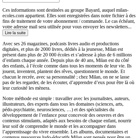
Ces informations sont destinées au groupe Bayard, auquel milan-
ecoles.com appartient. Elles sont enregistrées dans notre fichier à des
fins de traitement de votre abonnement / commande. Le cas échéant,
votre adresse mail sera utilisée pour vous envoyer les newsletters...
Lire la suite
Avec ses 26 magazines, podcasts livres audio et productions
digitales, et plus de 2000 livres, dédiés à la jeunesse, Milan est
présent dans plus de 20 000 écoles et s’adresse à plus de 6 millions
d’enfants chaque année. Depuis plus de 40 ans, Milan est du côté
des enfants, à l’école comme dans tous les moments de leur vie. Ils
jouent, inventent, plantent des rêves, questionnent le monde. Et
chacun le recrée, avec sa personnalité ; chez Milan, on ne se lasse
pas de les regarder, de les écouter, d’apprendre d’eux pour être là où
leur curiosité les mènera.
Notre méthode est simple : travailler avec les journalistes, auteurs,
illustrateurs, des experts dans tous les domaines (sciences, arts,
pédo-psychiatrie, neurosciences, …) et des spécialistes du
développement de l’enfance pour concevoir des oeuvres et des
contenus stimulants, adaptés aux besoins de chaque enfant, nourrir
leur soif de comprendre le monde et les accompagner dans
l’apprentissage du vivre ensemble. Les albums, documentaires et
contenus ressources ludo-éducatifs Milan sont pensés pour être un