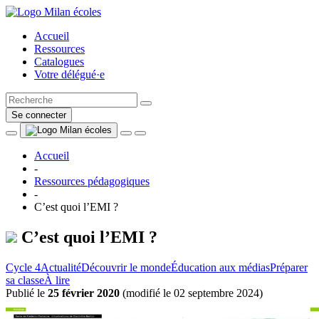
Accueil
Ressources
Catalogues
Votre délégué·e
Se connecter
Accueil
-
Ressources pédagogiques
-
C’est quoi l’EMI ?
C’est quoi l’EMI ?
Cycle 4
Actualité
Découvrir le monde
Éducation aux médias
Préparer
sa classe
À lire
Publié le
25 février 2020
(
modifié le 02 septembre 2024
)