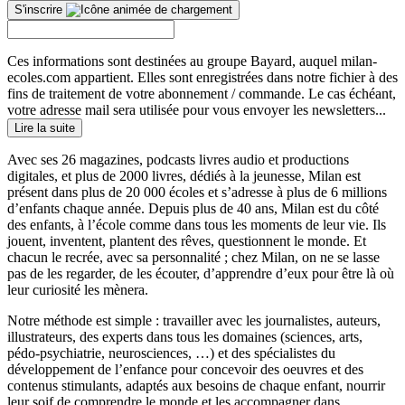
S'inscrire
Ces informations sont destinées au groupe Bayard, auquel milan-
ecoles.com appartient. Elles sont enregistrées dans notre fichier à des
fins de traitement de votre abonnement / commande. Le cas échéant,
votre adresse mail sera utilisée pour vous envoyer les newsletters...
Lire la suite
Avec ses 26 magazines, podcasts livres audio et productions
digitales, et plus de 2000 livres, dédiés à la jeunesse, Milan est
présent dans plus de 20 000 écoles et s’adresse à plus de 6 millions
d’enfants chaque année. Depuis plus de 40 ans, Milan est du côté
des enfants, à l’école comme dans tous les moments de leur vie. Ils
jouent, inventent, plantent des rêves, questionnent le monde. Et
chacun le recrée, avec sa personnalité ; chez Milan, on ne se lasse
pas de les regarder, de les écouter, d’apprendre d’eux pour être là où
leur curiosité les mènera.
Notre méthode est simple : travailler avec les journalistes, auteurs,
illustrateurs, des experts dans tous les domaines (sciences, arts,
pédo-psychiatrie, neurosciences, …) et des spécialistes du
développement de l’enfance pour concevoir des oeuvres et des
contenus stimulants, adaptés aux besoins de chaque enfant, nourrir
leur soif de comprendre le monde et les accompagner dans