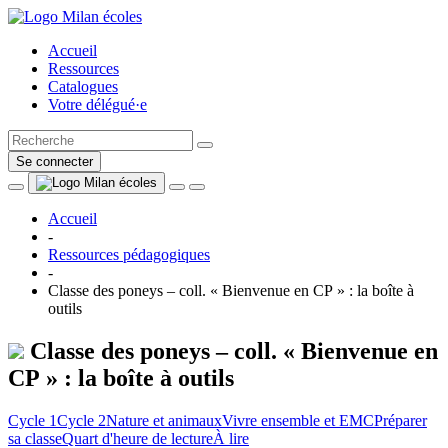
Accueil
Ressources
Catalogues
Votre délégué·e
Se connecter
Accueil
-
Ressources pédagogiques
-
Classe des poneys – coll. « Bienvenue en CP » : la boîte à
outils
Classe des poneys – coll. « Bienvenue en
CP » : la boîte à outils
Cycle 1
Cycle 2
Nature et animaux
Vivre ensemble et EMC
Préparer
sa classe
Quart d'heure de lecture
À lire