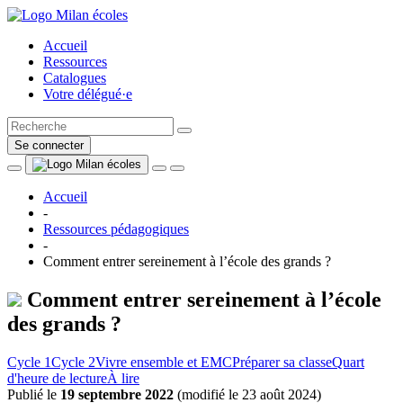
Accueil
Ressources
Catalogues
Votre délégué·e
Se connecter
Accueil
-
Ressources pédagogiques
-
Comment entrer sereinement à l’école des grands ?
Comment entrer sereinement à l’école
des grands ?
Cycle 1
Cycle 2
Vivre ensemble et EMC
Préparer sa classe
Quart
d'heure de lecture
À lire
Publié le
19 septembre 2022
(
modifié le 23 août 2024
)