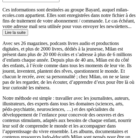
Ces informations sont destinées au groupe Bayard, auquel milan-
ecoles.com appartient. Elles sont enregistrées dans notre fichier à des
fins de traitement de votre abonnement / commande. Le cas échéant,
votre adresse mail sera utilisée pour vous envoyer les newsletters...
Lire la suite
Avec ses 26 magazines, podcasts livres audio et productions
digitales, et plus de 2000 livres, dédiés à la jeunesse, Milan est
présent dans plus de 20 000 écoles et s’adresse à plus de 6 millions
d’enfants chaque année. Depuis plus de 40 ans, Milan est du côté
des enfants, à l’école comme dans tous les moments de leur vie. Ils
jouent, inventent, plantent des rêves, questionnent le monde. Et
chacun le recrée, avec sa personnalité ; chez Milan, on ne se lasse
pas de les regarder, de les écouter, d’apprendre d’eux pour être là où
leur curiosité les mènera.
Notre méthode est simple : travailler avec les journalistes, auteurs,
illustrateurs, des experts dans tous les domaines (sciences, arts,
pédo-psychiatrie, neurosciences, …) et des spécialistes du
développement de l’enfance pour concevoir des oeuvres et des
contenus stimulants, adaptés aux besoins de chaque enfant, nourrir
leur soif de comprendre le monde et les accompagner dans
l’apprentissage du vivre ensemble. Les albums, documentaires et
contenus ressources ludo-éducatifs Milan sont pensés pour être un