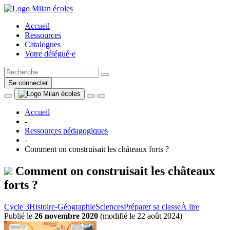
Accueil
Ressources
Catalogues
Votre délégué·e
Se connecter
Accueil
-
Ressources pédagogiques
-
Comment on construisait les châteaux forts ?
Comment on construisait les châteaux
forts ?
Cycle 3
Histoire-Géographie
Sciences
Préparer sa classe
À lire
Publié le
26 novembre 2020
(
modifié le 22 août 2024
)