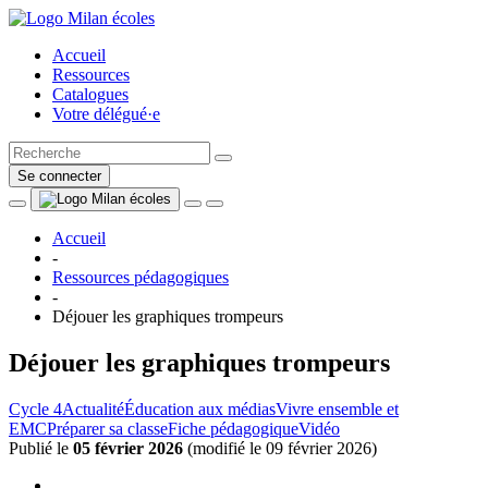
Accueil
Ressources
Catalogues
Votre délégué·e
Se connecter
Accueil
-
Ressources pédagogiques
-
Déjouer les graphiques trompeurs
Déjouer les graphiques trompeurs
Cycle 4
Actualité
Éducation aux médias
Vivre ensemble et
EMC
Préparer sa classe
Fiche pédagogique
Vidéo
Publié le
05 février 2026
(
modifié le 09 février 2026
)