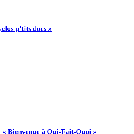
clos p’tits docs »
on « Bienvenue à Qui-Fait-Quoi »