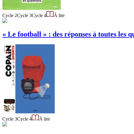
Cycle 2
Cycle 3
Cycle 4
À lire
« Le football » : des réponses à toutes les q
Cycle 3
Cycle 4
À lire