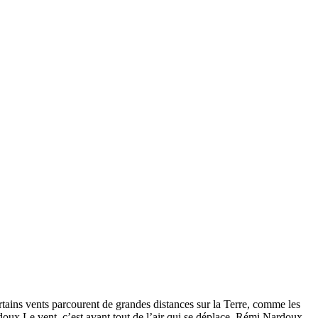
rtains vents parcourent de grandes distances sur la Terre, comme les
doux Le vent, c’est avant tout de l’air qui se déplace. Rémi Nardoux