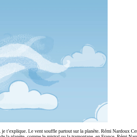
 je t’explique. Le vent souffle partout sur la planète. Rémi Nardoux Ce
s de la planète, comme le mistral ou la tramontane, en France. Rémi Nar