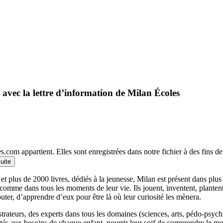
 avec la lettre d’information de Milan Écoles
.com appartient. Elles sont enregistrées dans notre fichier à des fins 
suite
et plus de 2000 livres, dédiés à la jeunesse, Milan est présent dans plu
 comme dans tous les moments de leur vie. Ils jouent, inventent, planten
outer, d’apprendre d’eux pour être là où leur curiosité les mènera.
llustrateurs, des experts dans tous les domaines (sciences, arts, pédo-psy
ptés aux besoins de chaque enfant, nourrir leur soif de comprendre le 