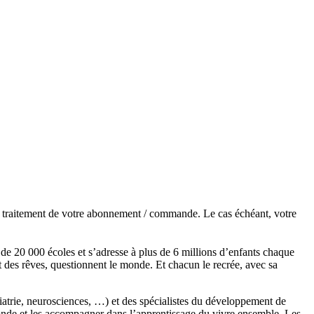
de traitement de votre abonnement / commande. Le cas échéant, votre
s de 20 000 écoles et s’adresse à plus de 6 millions d’enfants chaque
t des rêves, questionnent le monde. Et chacun le recrée, avec sa
chiatrie, neurosciences, …) et des spécialistes du développement de
monde et les accompagner dans l’apprentissage du vivre ensemble. Les