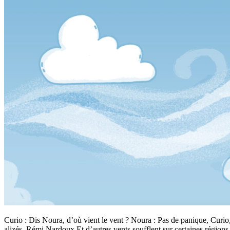
Curio : Dis Noura, d’où vient le vent ? Noura : Pas de panique, Curio,
alizés. Rémi Nardoux Et d’autres vents soufflent sur certaines région