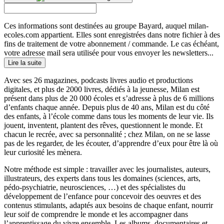
Ces informations sont destinées au groupe Bayard, auquel milan-
ecoles.com appartient. Elles sont enregistrées dans notre fichier à des
fins de traitement de votre abonnement / commande. Le cas échéant,
votre adresse mail sera utilisée pour vous envoyer les newsletters...
Lire la suite
Avec ses 26 magazines, podcasts livres audio et productions
digitales, et plus de 2000 livres, dédiés à la jeunesse, Milan est
présent dans plus de 20 000 écoles et s’adresse à plus de 6 millions
d’enfants chaque année. Depuis plus de 40 ans, Milan est du côté
des enfants, à l’école comme dans tous les moments de leur vie. Ils
jouent, inventent, plantent des rêves, questionnent le monde. Et
chacun le recrée, avec sa personnalité ; chez Milan, on ne se lasse
pas de les regarder, de les écouter, d’apprendre d’eux pour être là où
leur curiosité les mènera.
Notre méthode est simple : travailler avec les journalistes, auteurs,
illustrateurs, des experts dans tous les domaines (sciences, arts,
pédo-psychiatrie, neurosciences, …) et des spécialistes du
développement de l’enfance pour concevoir des oeuvres et des
contenus stimulants, adaptés aux besoins de chaque enfant, nourrir
leur soif de comprendre le monde et les accompagner dans
l’apprentissage du vivre ensemble. Les albums, documentaires et