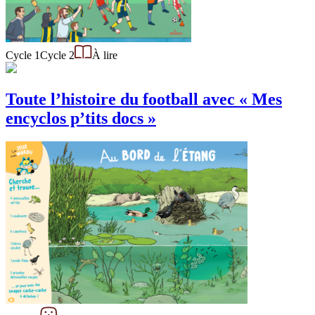
Cycle 1
Cycle 2
À lire
Toute l’histoire du football avec « Mes
encyclos p’tits docs »