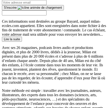
S'inscrire
Ces informations sont destinées au groupe Bayard, auquel milan-
ecoles.com appartient. Elles sont enregistrées dans notre fichier à des
fins de traitement de votre abonnement / commande. Le cas échéant,
votre adresse mail sera utilisée pour vous envoyer les newsletters...
Lire la suite
Avec ses 26 magazines, podcasts livres audio et productions
digitales, et plus de 2000 livres, dédiés à la jeunesse, Milan est
présent dans plus de 20 000 écoles et s’adresse à plus de 6 millions
d’enfants chaque année. Depuis plus de 40 ans, Milan est du côté
des enfants, à l’école comme dans tous les moments de leur vie. Ils
jouent, inventent, plantent des rêves, questionnent le monde. Et
chacun le recrée, avec sa personnalité ; chez Milan, on ne se lasse
pas de les regarder, de les écouter, d’apprendre d’eux pour être là où
leur curiosité les mènera.
Notre méthode est simple : travailler avec les journalistes, auteurs,
illustrateurs, des experts dans tous les domaines (sciences, arts,
pédo-psychiatrie, neurosciences, …) et des spécialistes du
développement de l’enfance pour concevoir des oeuvres et des
contenus stimulants, adaptés aux besoins de chaque enfant, nourrir