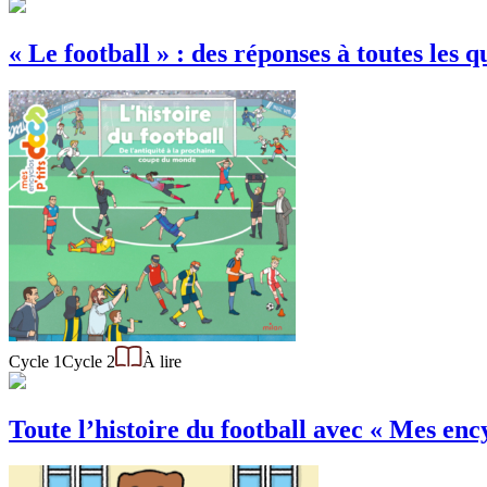
« Le football » : des réponses à toutes les q
Cycle 1
Cycle 2
À lire
Toute l’histoire du football avec « Mes ency