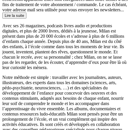
fins de traitement de votre abonnement / commande. Le cas échéant,
votre adresse mail sera utilisée pour vous envoyer les newsletters...
Lire la suite
Avec ses 26 magazines, podcasts livres audio et productions
digitales, et plus de 2000 livres, dédiés à la jeunesse, Milan est
présent dans plus de 20 000 écoles et s’adresse à plus de 6 millions
d’enfants chaque année. Depuis plus de 40 ans, Milan est du côté
des enfants, à l’école comme dans tous les moments de leur vie. Ils
jouent, inventent, plantent des rêves, questionnent le monde. Et
chacun le recrée, avec sa personnalité ; chez Milan, on ne se lasse
pas de les regarder, de les écouter, d’apprendre d’eux pour être là où
leur curiosité les mènera.
Notre méthode est simple : travailler avec les journalistes, auteurs,
illustrateurs, des experts dans tous les domaines (sciences, arts,
pédo-psychiatrie, neurosciences, …) et des spécialistes du
développement de l’enfance pour concevoir des oeuvres et des
contenus stimulants, adaptés aux besoins de chaque enfant, nourrir
leur soif de comprendre le monde et les accompagner dans
l’apprentissage du vivre ensemble. Les albums, documentaires et
contenus ressources ludo-éducatifs Milan sont pensés pour être un
prolongement de l’école, et un vrai complément qui inspire des
activités éducatives. Ils sont créés et développés en collaboration
avec des conseillers pédagogiques spécialisés pour chaque niveau