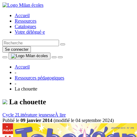
Accueil
Ressources
Catalogues
Votre délégué·e
Se connecter
Accueil
-
Ressources pédagogiques
-
La chouette
La chouette
Cycle 2
Littérature jeunesse
À lire
Publié le
09 janvier 2014
(
modifié le 04 septembre 2024
)