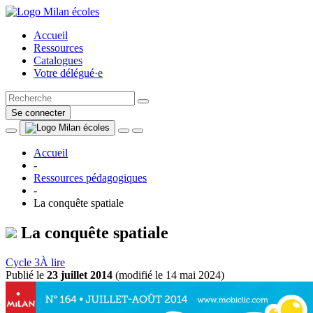
Accueil
Ressources
Catalogues
Votre délégué·e
Se connecter
Accueil
-
Ressources pédagogiques
-
La conquête spatiale
La conquête spatiale
Cycle 3
À lire
Publié le
23 juillet 2014
(
modifié le 14 mai 2024
)