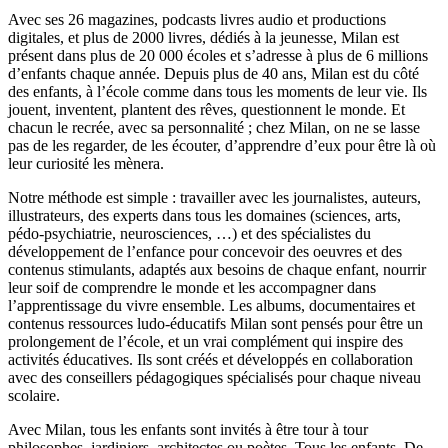
Avec ses 26 magazines, podcasts livres audio et productions
digitales, et plus de 2000 livres, dédiés à la jeunesse, Milan est
présent dans plus de 20 000 écoles et s’adresse à plus de 6 millions
d’enfants chaque année. Depuis plus de 40 ans, Milan est du côté
des enfants, à l’école comme dans tous les moments de leur vie. Ils
jouent, inventent, plantent des rêves, questionnent le monde. Et
chacun le recrée, avec sa personnalité ; chez Milan, on ne se lasse
pas de les regarder, de les écouter, d’apprendre d’eux pour être là où
leur curiosité les mènera.
Notre méthode est simple : travailler avec les journalistes, auteurs,
illustrateurs, des experts dans tous les domaines (sciences, arts,
pédo-psychiatrie, neurosciences, …) et des spécialistes du
développement de l’enfance pour concevoir des oeuvres et des
contenus stimulants, adaptés aux besoins de chaque enfant, nourrir
leur soif de comprendre le monde et les accompagner dans
l’apprentissage du vivre ensemble. Les albums, documentaires et
contenus ressources ludo-éducatifs Milan sont pensés pour être un
prolongement de l’école, et un vrai complément qui inspire des
activités éducatives. Ils sont créés et développés en collaboration
avec des conseillers pédagogiques spécialisés pour chaque niveau
scolaire.
Avec Milan, tous les enfants sont invités à être tour à tour
philosophes, jardiniers, architectes ou poètes. Tous les enfants. De