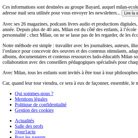
Ces informations sont destinées au groupe Bayard, auquel milan-ecoles
adresse mail sera utilisée pour vous envoyer les newsletters...
Lire la 
Avec ses 26 magazines, podcasts livres audio et productions digitales, 
année. Depuis plus de 40 ans, Milan est du côté des enfants, à l’école
personnalité ; chez Milan, on ne se lasse pas de les regarder, de les éc
Notre méthode est simple : travailler avec les journalistes, auteurs, i
l’enfance pour concevoir des oeuvres et des contenus stimulants, ada
albums, documentaires et contenus ressources ludo-éducatifs Milan sont
collaboration avec des conseillers pédagogiques spécialisés pour chaq
Avec Milan, tous les enfants sont invités à être tour à tour philosophes,
Car, quand leur tour viendra, ce sera à eux de façonner, ensemble, le 
Qui sommes-nous ?
Mentions légales
Politique de confidentialité
Gestion des cookies
Actualités
Salle des profs
1jour1actu
Pour les parents