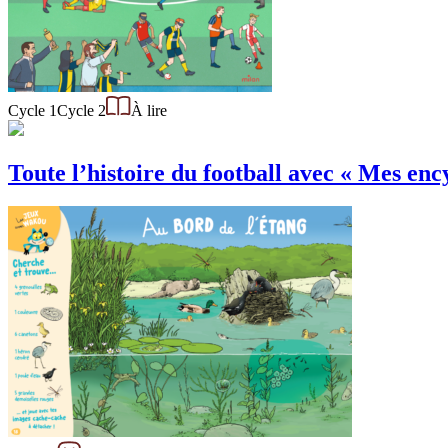
Cycle 1
Cycle 2
À lire
Toute l’histoire du football avec « Mes ency