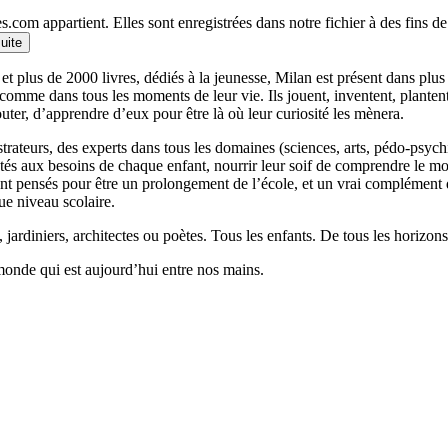
.com appartient. Elles sont enregistrées dans notre fichier à des fins 
suite
et plus de 2000 livres, dédiés à la jeunesse, Milan est présent dans plu
 comme dans tous les moments de leur vie. Ils jouent, inventent, planten
outer, d’apprendre d’eux pour être là où leur curiosité les mènera.
llustrateurs, des experts dans tous les domaines (sciences, arts, pédo-psy
ptés aux besoins de chaque enfant, nourrir leur soif de comprendre le 
 pensés pour être un prolongement de l’école, et un vrai complément qui
ue niveau scolaire.
 jardiniers, architectes ou poètes. Tous les enfants. De tous les horizons
monde qui est aujourd’hui entre nos mains.