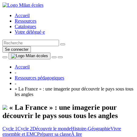
Accueil
Ressources
Catalogues
Votre délégué·e
Se connecter
Accueil
-
Ressources pédagogiques
-
« La France » : une imagerie pour découvrir le pays sous tous
les angles
« La France » : une imagerie pour
découvrir le pays sous tous les angles
Cycle 1
Cycle 2
Découvrir le monde
Histoire-Géographie
Vivre
ensemble et EMC
Préparer sa classe
À lire