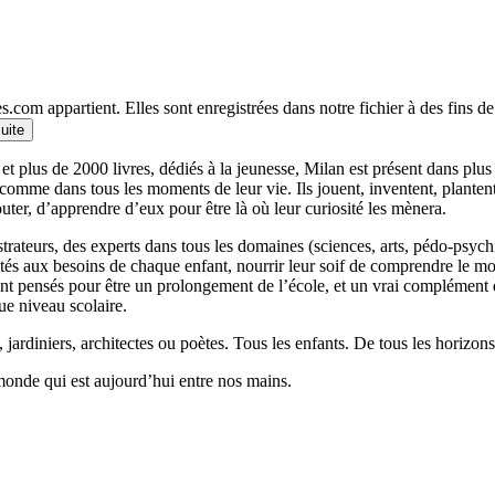
.com appartient. Elles sont enregistrées dans notre fichier à des fins 
suite
et plus de 2000 livres, dédiés à la jeunesse, Milan est présent dans plu
 comme dans tous les moments de leur vie. Ils jouent, inventent, planten
outer, d’apprendre d’eux pour être là où leur curiosité les mènera.
llustrateurs, des experts dans tous les domaines (sciences, arts, pédo-psy
ptés aux besoins de chaque enfant, nourrir leur soif de comprendre le 
 pensés pour être un prolongement de l’école, et un vrai complément qui
ue niveau scolaire.
 jardiniers, architectes ou poètes. Tous les enfants. De tous les horizons
monde qui est aujourd’hui entre nos mains.