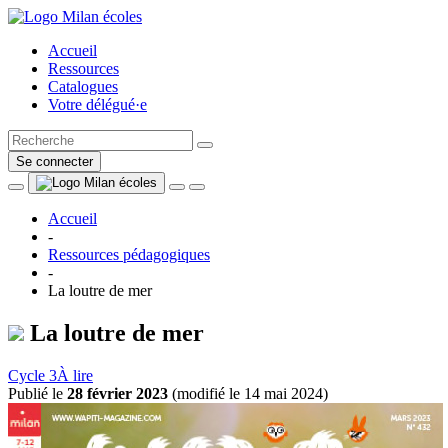
Accueil
Ressources
Catalogues
Votre délégué·e
Se connecter
Accueil
-
Ressources pédagogiques
-
La loutre de mer
La loutre de mer
Cycle 3
À lire
Publié le
28 février 2023
(
modifié le 14 mai 2024
)