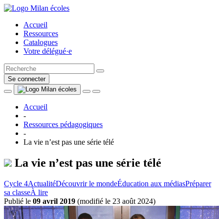
Accueil
Ressources
Catalogues
Votre délégué·e
Se connecter
Accueil
-
Ressources pédagogiques
-
La vie n’est pas une série télé
La vie n’est pas une série télé
Cycle 4
Actualité
Découvrir le monde
Éducation aux médias
Préparer
sa classe
À lire
Publié le
09 avril 2019
(
modifié le 23 août 2024
)